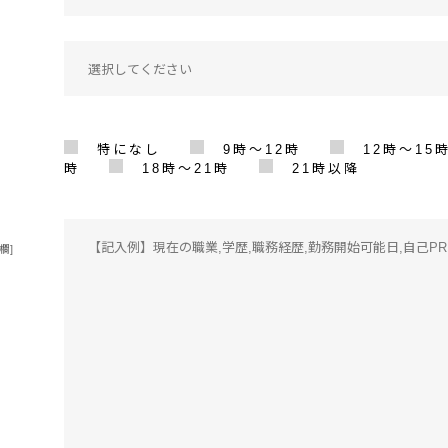
特になし
9時〜12時
12時〜15
時
18時〜21時
21時以降
欄]