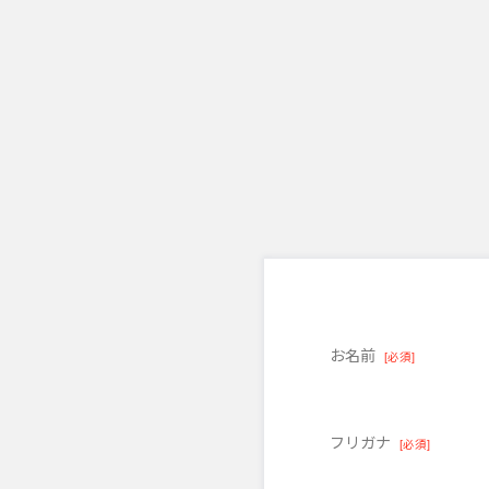
お名前
[必須]
フリガナ
[必須]